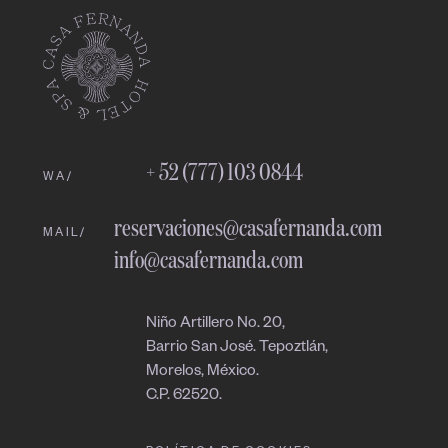
Fernanda
Online
11:18 PM
+ 52 (777) 103 0844
WA/
reservaciones@casafernanda.com
MAIL/
info@casafernanda.com
Niño Artillero No. 20,
Barrio San José. Tepoztlán,
Morelos, México.
C.P. 62520.