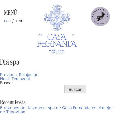
Skip
to
content
MENÚ
ESP
ENG
Día spa
Previous:
Relajación
Navegación
Next:
Temazcal
de
Buscar
entradas
Buscar
Recent Posts
5 razones por las que el spa de Casa Fernanda es el mejor
de Tepoztlán