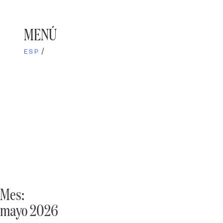
Skip
to
content
MENÚ
ESP
Mes:
mayo 2026