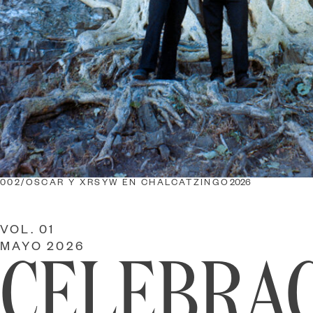
002/
OSCAR Y XRSYW EN CHALCATZINGO
2026
VOL.
01
MAYO 2026
CELEBRA