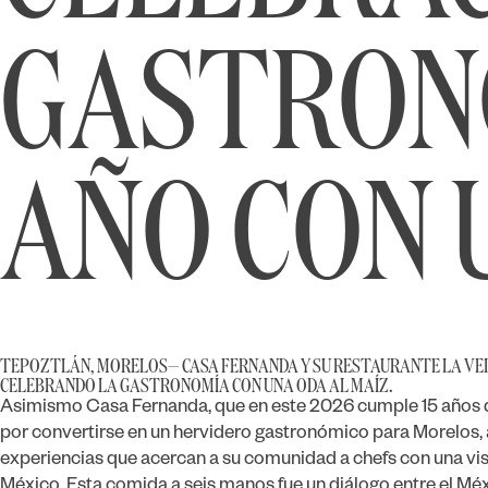
GASTRONÓ
AÑO CON 
TEPOZTLÁN, MORELOS— CASA FERNANDA Y SU RESTAURANTE LA VEL
CELEBRANDO LA GASTRONOMÍA CON UNA ODA AL MAÍZ.
Asimismo Casa Fernanda, que en este 2026 cumple 15 años 
por convertirse en un hervidero gastronómico para Morelos, a
experiencias que acercan a su comunidad a chefs con una visi
México. Esta comida a seis manos fue un diálogo entre el Mé