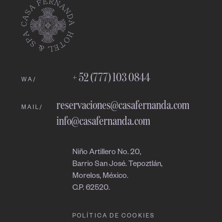
Fernanda
Online
05:42 AM
+ 52 (777) 103 0844
WA/
reservaciones@casafernanda.com
MAIL/
info@casafernanda.com
Niño Artillero No. 20,
Barrio San José. Tepoztlán,
Morelos, México.
C.P. 62520.
POLÍTICA DE COOKIES