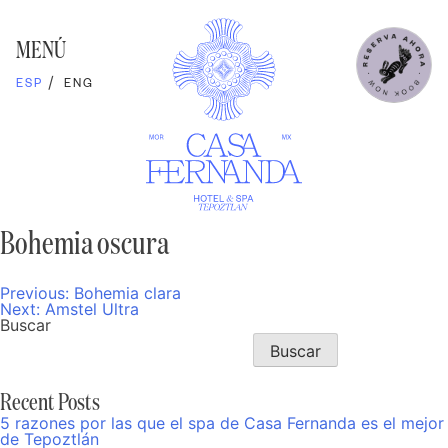
Skip
to
content
MENÚ
ESP
ENG
Bohemia oscura
Previous:
Bohemia clara
Navegación
Next:
Amstel Ultra
de
Buscar
entradas
Buscar
Recent Posts
5 razones por las que el spa de Casa Fernanda es el mejor
de Tepoztlán