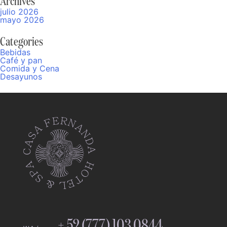
Archives
julio 2026
mayo 2026
Categories
Bebidas
Café y pan
Comida y Cena
Desayunos
+ 52 (777) 103 0844