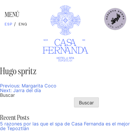
Skip
to
content
MENÚ
ESP
ENG
Hugo spritz
Previous:
Margarita Coco
Navegación
Next:
Jarra del día
de
Buscar
entradas
Buscar
Recent Posts
5 razones por las que el spa de Casa Fernanda es el mejor
de Tepoztlán