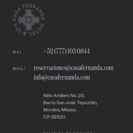
Fernanda
Online
10:23 PM
+ 52 (777) 103 0844
WA/
reservaciones@casafernanda.com
MAIL/
info@casafernanda.com
Niño Artillero No. 20,
Barrio San José. Tepoztlán,
Morelos, México.
C.P. 62520.