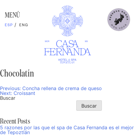
Skip
to
content
MENÚ
ESP
ENG
Chocolatín
Previous:
Concha rellena de crema de queso
Navegación
Next:
Croissant
de
Buscar
entradas
Buscar
Recent Posts
5 razones por las que el spa de Casa Fernanda es el mejor
de Tepoztlán