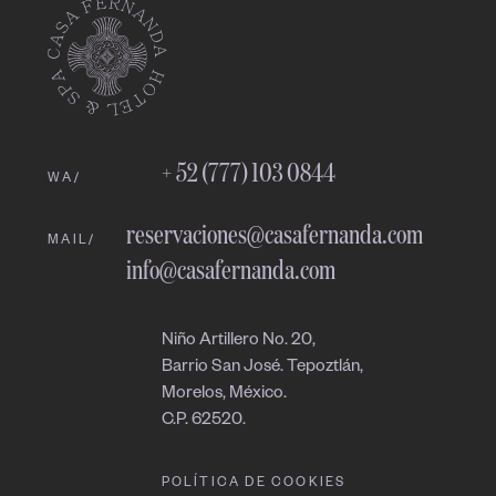
Fernanda
Online
11:10 PM
+ 52 (777) 103 0844
WA/
reservaciones@casafernanda.com
MAIL/
info@casafernanda.com
Niño Artillero No. 20,
Barrio San José. Tepoztlán,
Morelos, México.
C.P. 62520.
POLÍTICA DE COOKIES